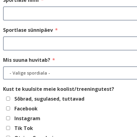
Sportlase nimi
Sportlase sünnipäev
Mis suuna huvitab?
Kust te kuulsite meie koolist/treeningutest?
Sõbrad, sugulased, tuttavad
Facebook
Instagram
Tik Tok