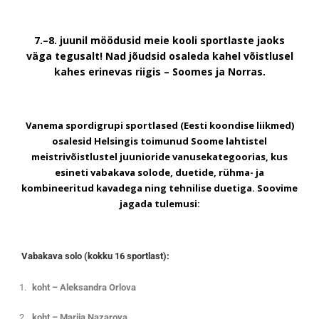
7.–8. juunil möödusid meie kooli sportlaste jaoks
väga tegusalt! Nad jõudsid osaleda kahel võistlusel
kahes erinevas riigis – Soomes ja Norras.
Vanema spordigrupi sportlased (Eesti koondise liikmed)
osalesid Helsingis toimunud Soome lahtistel
meistrivõistlustel juunioride vanusekategoorias, kus
esineti vabakava solode, duetide, rühma- ja
kombineeritud kavadega ning tehnilise duetiga. Soovime
jagada tulemusi:
Vabakava solo (kokku 16 sportlast):
koht – Aleksandra Orlova
koht – Mariia Nazarova